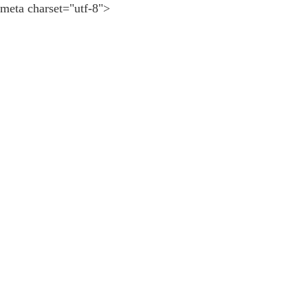
meta charset="utf-8">
OPEN-LiFE隱私權保護政策
OPEN-LiFE為尊重並保護您的隱私權，請詳閱這份隱私權保護政策， 以
適用範圍
本隱私權保護政策，適用於您在OPEN-LiFE旗下網站瀏覽時，所涉及
個人資料之蒐集與使用方式
當您在瀏覽OPEN-LiFE網站時，我們會保留伺服器所產生的相關記錄， 
要蒐集您的個人資料時，會依不同的活動請您填寫個人資料 （例如姓名
的服務、完成交易或進行統計分析。 OPEN-LiFE不會在您不知情的情
OPEN-LiFE與第三者共用個人資料