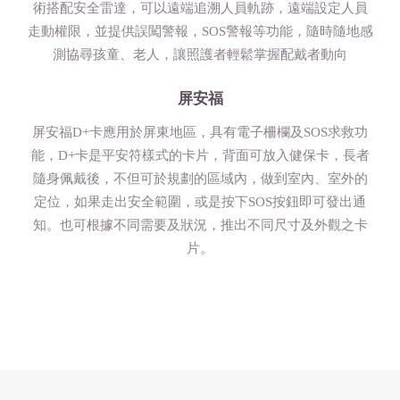
術搭配安全雷達，可以遠端追溯人員軌跡，遠端設定人員
走動權限，並提供誤闖警報，SOS警報等功能，隨時隨地感
測協尋孩童、老人，讓照護者輕鬆掌握配戴者動向
屏安福
屏安福D+卡應用於屏東地區，具有電子柵欄及SOS求救功
能，D+卡是平安符樣式的卡片，背面可放入健保卡，長者
隨身佩戴後，不但可於規劃的區域內，做到室內、室外的
定位，如果走出安全範圍，或是按下SOS按鈕即可發出通
知。也可根據不同需要及狀況，推出不同尺寸及外觀之卡
片。