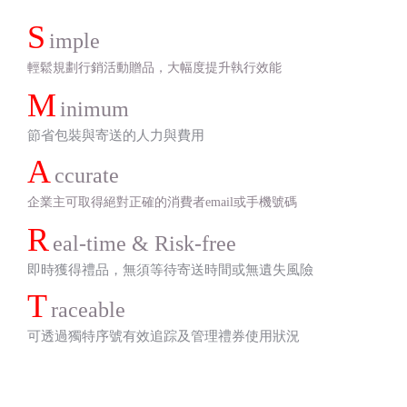
S
imple
輕鬆規劃行銷活動贈品，大幅度提升執行效能
M
inimum
節省包裝與寄送的人力與費用
A
ccurate
企業主可取得絕對正確的消費者email或手機號碼
R
eal-time & Risk-free
即時獲得禮品，無須等待寄送時間或無遺失風險
T
raceable
可透過獨特序號有效追踪及管理禮券使用狀況